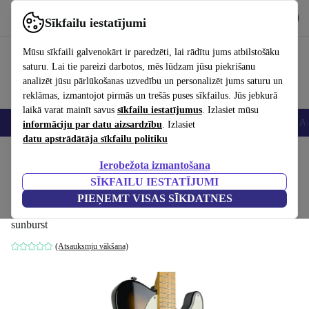
Lejupielādēt lietotni
Lejupielādēt
Sīkfailu iestatījumi
Izmantojiet refurbed ātri un viegli
Mūsu sīkfaili galvenokārt ir paredzēti, lai rādītu jums atbilstošāku
saturu. Lai tie pareizi darbotos, mēs lūdzam jūsu piekrišanu
analizēt jūsu pārlūkošanas uzvedību un personalizēt jums saturu un
reklāmas, izmantojot pirmās un trešās puses sīkfailus. Jūs jebkurā
laikā varat mainīt savus
sīkfailu iestatījumus
. Izlasiet mūsu
Viedtālruņi
Portatīvie datori
Planšetes
Viedpulksteņi
Aksesuāri
Au
informāciju par datu aizsardzību
. Izlasiet
datu apstrādātāja sīkfailu politiku
Sākums
Produkti
Mājsaimniecība
Mūzikas Instrumenti
Ierobežota izmantošana
SĪKFAILU IESTATĪJUMI
Blade Levinson Delta Standard
PIEŅEMT VISAS SĪKDATNES
Telecaster 2021 - Sunburst
646
,91 €
sunburst
(Atsauksmju vākšana)