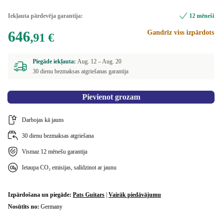
Iekļauta pārdevēja garantija:
12 mēneši
646
Gandrīz viss izpārdots
,91 €
Piegāde iekļauta:
Aug. 12 –
Aug. 20
30 dienu bezmaksas atgriešanas garantija
Pievienot grozam
Darbojas kā jauns
30 dienu bezmaksas atgriešana
Vismaz 12 mēnešu garantija
Ietaupa CO₂ emisijas, salīdzinot ar jaunu
Izpārdošana un piegāde:
Pats Guitars
|
Vairāk piedāvājumu
Nosūtīts no:
Germany