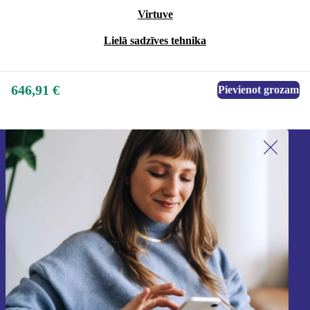
Virtuve
Lielā sadzīves tehnika
646,91 €
Pievienot grozam
Piesakieties mūsu jaunumu
saņemšanai!
Nekad vairs nepalaidiet garām nevienu
piedāvājumu.
Reģistrēties
Informāciju par personas datu izmantošanu varat atrast mūsu