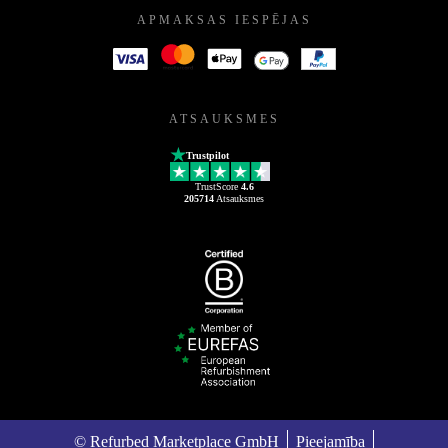
APMAKSAS IESPĒJAS
ATSAUKSMES
Trustpilot
TrustScore
4.6
205714
Atsauksmes
© Refurbed Marketplace GmbH
Pieejamība