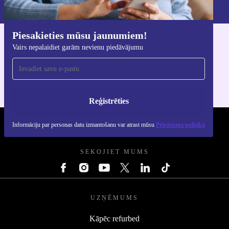
Privātuma politikā
.
Piesakieties mūsu jaunumiem!
Lejupielādējiet refurbed lietotni
Vairs nepalaidiet garām nevienu piedāvājumu
iOS un Android ierīcēm
Reģistrēties
Informāciju par personas datu izmantošanu var atrast mūsu
Privātuma politikā
REFURBED - RETHINK NEW.
SEKOJIET MUMS
UZŅĒMUMS
Kāpēc refurbed