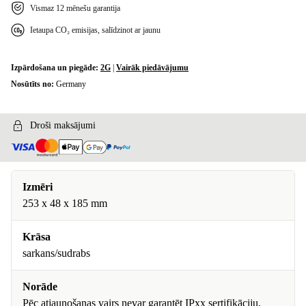
Vismaz 12 mēnešu garantija
Ietaupa CO₂ emisijas, salīdzinot ar jaunu
Izpārdošana un piegāde:
2G
|
Vairāk piedāvājumu
Nosūtīts no:
Germany
Droši maksājumi
Izmēri
253 x 48 x 185 mm
Krāsa
sarkans/sudrabs
Norāde
Pēc atjaunošanas vairs nevar garantēt IPxx sertifikāciju,