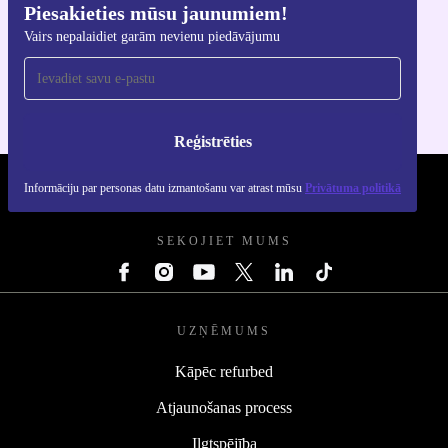
Piesakieties mūsu jaunumiem!
Lejupielādējiet refurbed lietotni
Vairs nepalaidiet garām nevienu piedāvājumu
iOS un Android ierīcēm
Reģistrēties
Informāciju par personas datu izmantošanu var atrast mūsu
Privātuma politikā
REFURBED - RETHINK NEW.
SEKOJIET MUMS
UZŅĒMUMS
Kāpēc refurbed
Atjaunošanas process
Ilgtspējība