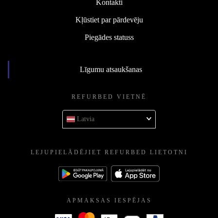
Kontakti
Kļūstiet par pārdevēju
Piegādes statuss
Līgumu atsaukšanas
REFURBED VIETNĒ
Latvia
LEJUPIELĀDĒJIET REFURBED LIETOTNI
APMAKSAS IESPĒJAS