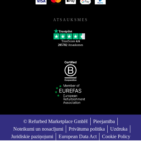
ATSAUKSMES
Trustpilot
TrustScore
4.6
205782
Atsauksmes
© Refurbed Marketplace GmbH
Pieejamība
Noteikumi un nosacījumi
Privātuma politika
Uzdruka
Juridiskie paziņojumi
European Data Act
Cookie Policy