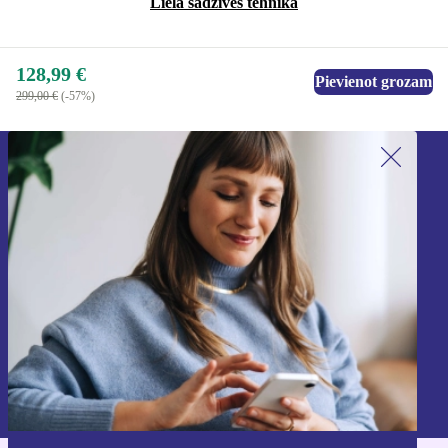
Lielā sadzīves tehnika
128,99 €
Pievienot grozam
299,00 €
(-57%)
Piesakieties mūsu jaunumu
saņemšanai!
Nekad vairs nepalaidiet garām nevienu
piedāvājumu.
Reģistrēties
Informāciju par personas datu izmantošanu varat atrast mūsu
Privātuma politikā
.