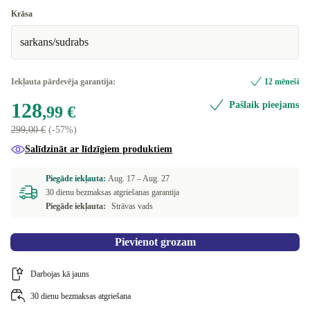
Labs
Krāsa
sarkans/sudrabs
Ļoti labs
+10,00 €
Teicams
+14,99 €
Iekļauta pārdevēja garantija:
12 mēneši
128
Pašlaik pieejams
Premium
+20,00 €
,99 €
299,00 €
(-57%)
Salīdzināt ar līdzīgiem produktiem
Piegāde iekļauta:
Aug. 17 –
Aug. 27
30 dienu bezmaksas atgriešanas garantija
Piegāde iekļauta:
Strāvas vads
Pievienot grozam
Darbojas kā jauns
30 dienu bezmaksas atgriešana