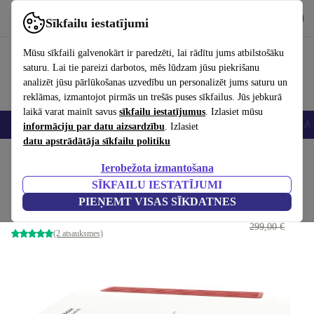
Lejupielādēt lietotni
Lejupielādēt
Sīkfailu iestatījumi
Izmantojiet refurbed ātri un viegli
Mūsu sīkfaili galvenokārt ir paredzēti, lai rādītu jums atbilstošāku
saturu. Lai tie pareizi darbotos, mēs lūdzam jūsu piekrišanu
analizēt jūsu pārlūkošanas uzvedību un personalizēt jums saturu un
reklāmas, izmantojot pirmās un trešās puses sīkfailus. Jūs jebkurā
laikā varat mainīt savus
sīkfailu iestatījumus
. Izlasiet mūsu
Viedtālruņi
Portatīvie datori
Planšetes
Viedpulksteņi
Aksesuāri
Au
informāciju par datu aizsardzību
. Izlasiet
datu apstrādātāja sīkfailu politiku
Sākums
Produkti
Piederumi
Datoru piederumi
Ierobežota izmantošana
SĪKFAILU IESTATĪJUMI
AVM FRITZ!Box 6660 Cable
PIEŅEMT VISAS SĪKDATNES
128
,99 €
Sarkana/Sudraba
299,00 €
(2 atsauksmes)