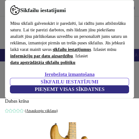
Lejupielādēt lietotni
Lejupielādēt
Sīkfailu iestatījumi
Izmantojiet refurbed ātri un viegli
Mūsu sīkfaili galvenokārt ir paredzēti, lai rādītu jums atbilstošāku
saturu. Lai tie pareizi darbotos, mēs lūdzam jūsu piekrišanu
analizēt jūsu pārlūkošanas uzvedību un personalizēt jums saturu un
reklāmas, izmantojot pirmās un trešās puses sīkfailus. Jūs jebkurā
laikā varat mainīt savus
sīkfailu iestatījumus
. Izlasiet mūsu
Viedtālruņi
Portatīvie datori
Planšetes
Viedpulksteņi
Aksesuāri
Au
informāciju par datu aizsardzību
. Izlasiet
datu apstrādātāja sīkfailu politiku
Sākums
Produkti
Mājsaimniecība
Mūzikas Instrumenti
Ierobežota izmantošana
SĪKFAILU IESTATĪJUMI
Aria Japan Stratocaster 1970s -
PIEŅEMT VISAS SĪKDATNES
Natural
524
,87 €
Dabas krāsa
(Atsauksmju vākšana)