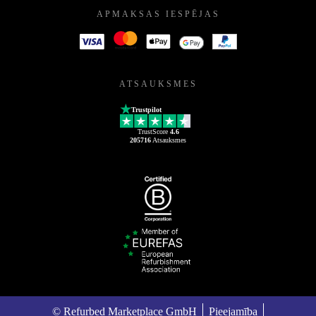
APMAKSAS IESPĒJAS
ATSAUKSMES
Trustpilot
TrustScore
4.6
205716
Atsauksmes
© Refurbed Marketplace GmbH
Pieejamība