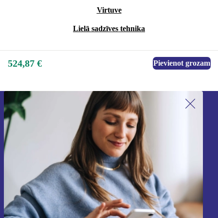
Virtuve
Lielā sadzīves tehnika
524,87 €
Pievienot grozam
Piesakieties mūsu jaunumu
saņemšanai!
Nekad vairs nepalaidiet garām nevienu
piedāvājumu.
Reģistrēties
Informāciju par personas datu izmantošanu varat atrast mūsu