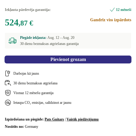
Iekļauta pārdevēja garantija:
12 mēneši
524
Gandrīz viss izpārdots
,87 €
Piegāde iekļauta:
Aug. 12 –
Aug. 20
30 dienu bezmaksas atgriešanas garantija
Pievienot grozam
Darbojas kā jauns
30 dienu bezmaksas atgriešana
Vismaz 12 mēnešu garantija
Ietaupa CO₂ emisijas, salīdzinot ar jaunu
Izpārdošana un piegāde:
Pats Guitars
|
Vairāk piedāvājumu
Nosūtīts no:
Germany