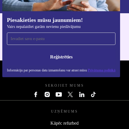
Privātuma politikā
.
Piesakieties mūsu jaunumiem!
Lejupielādējiet refurbed lietotni
Vairs nepalaidiet garām nevienu piedāvājumu
iOS un Android ierīcēm
Reģistrēties
Informāciju par personas datu izmantošanu var atrast mūsu
Privātuma politikā
REFURBED - RETHINK NEW.
SEKOJIET MUMS
UZŅĒMUMS
Kāpēc refurbed