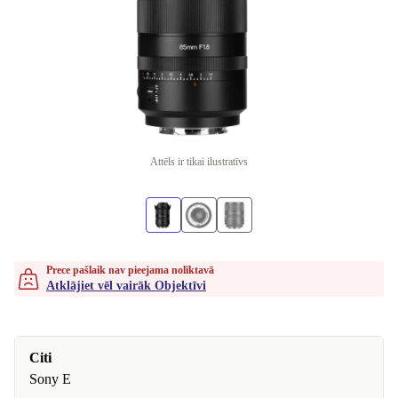
Attēls ir tikai ilustratīvs
Prece pašlaik nav pieejama noliktavā
Atklājiet vēl vairāk Objektīvi
Citi
Sony E