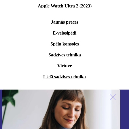
Apple Watch Ultra 2 (2023)
Jaunās preces
E-velosipēdi
Spēļu konsoles
Sadzīves tehnika
Virtuve
Lielā sadzīves tehnika
Piesakieties mūsu jaunumu
saņemšanai!
Nekad vairs nepalaidiet garām nevienu
piedāvājumu.