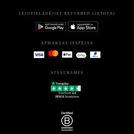
LEJUPIELĀDĒJIET REFURBED LIETOTNI
APMAKSAS IESPĒJAS
ATSAUKSMES
Trustpilot
TrustScore
4.6
205624
Atsauksmes