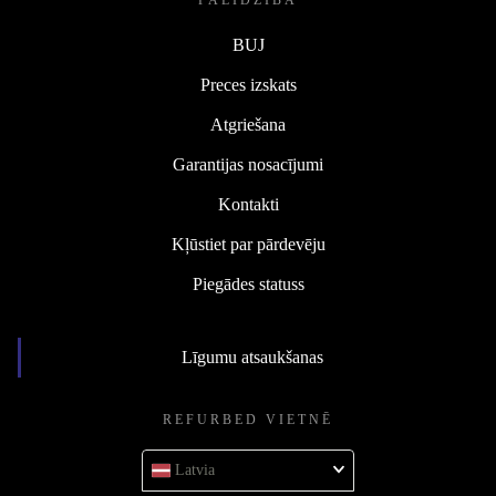
PALĪDZĪBA
BUJ
Preces izskats
Atgriešana
Garantijas nosacījumi
Kontakti
Kļūstiet par pārdevēju
Piegādes statuss
Līgumu atsaukšanas
REFURBED VIETNĒ
Latvia