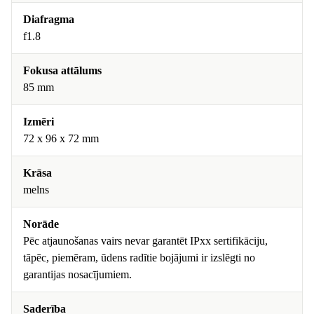
Diafragma
f1.8
Fokusa attālums
85 mm
Izmēri
72 x 96 x 72 mm
Krāsa
melns
Norāde
Pēc atjaunošanas vairs nevar garantēt IPxx sertifikāciju,
tāpēc, piemēram, ūdens radītie bojājumi ir izslēgti no
garantijas nosacījumiem.
Saderība