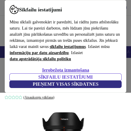
Lejupielādēt lietotni
Lejupielādēt
Sīkfailu iestatījumi
Izmantojiet refurbed ātri un viegli
Mūsu sīkfaili galvenokārt ir paredzēti, lai rādītu jums atbilstošāku
saturu. Lai tie pareizi darbotos, mēs lūdzam jūsu piekrišanu
analizēt jūsu pārlūkošanas uzvedību un personalizēt jums saturu un
reklāmas, izmantojot pirmās un trešās puses sīkfailus. Jūs jebkurā
laikā varat mainīt savus
sīkfailu iestatījumus
. Izlasiet mūsu
Viedtālruņi
Portatīvie datori
Planšetes
Viedpulksteņi
Aksesuāri
Au
informāciju par datu aizsardzību
. Izlasiet
datu apstrādātāja sīkfailu politiku
Sākums
Produkti
Kameras
Objektīvi
Ierobežota izmantošana
SĪKFAILU IESTATĪJUMI
7artisans 85mm f1.8 AF Sony E
PIEŅEMT VISAS SĪKDATNES
Melna
(Atsauksmju vākšana)