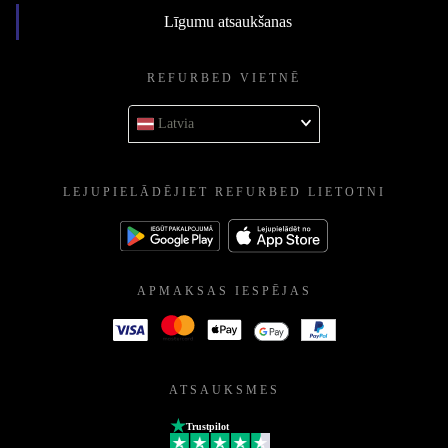
Līgumu atsaukšanas
REFURBED VIETNĒ
Latvia
LEJUPIELĀDĒJIET REFURBED LIETOTNI
APMAKSAS IESPĒJAS
ATSAUKSMES
Trustpilot