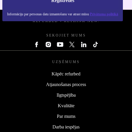
Reģistrēties
Informāciju par personas datu izmantošanu var atrast mūsu
Privātuma politikā
REFURBED - RETHINK NEW.
SEKOJIET MUMS
UZŅĒMUMS
Kāpēc refurbed
Atjaunošanas process
Ilgtspējība
Kvalitāte
Par mums
Darba iespējas