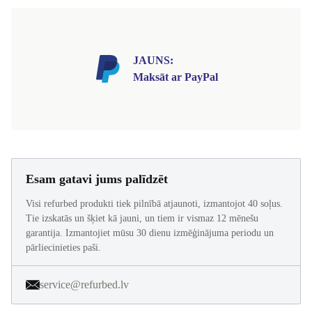
JAUNS:
Maksāt ar PayPal
Esam gatavi jums palīdzēt
Visi refurbed produkti tiek pilnībā atjaunoti, izmantojot 40 soļus.
Tie izskatās un šķiet kā jauni, un tiem ir vismaz 12 mēnešu
garantija. Izmantojiet mūsu 30 dienu izmēģinājuma periodu un
pārliecinieties paši.
service@refurbed.lv