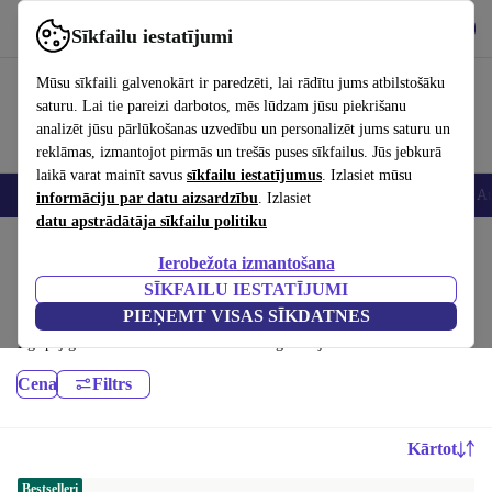
Lejupielādēt lietotni
Lejupielādēt
Sīkfailu iestatījumi
Izmantojiet refurbed ātri un viegli
Mūsu sīkfaili galvenokārt ir paredzēti, lai rādītu jums atbilstošāku
saturu. Lai tie pareizi darbotos, mēs lūdzam jūsu piekrišanu
analizēt jūsu pārlūkošanas uzvedību un personalizēt jums saturu un
reklāmas, izmantojot pirmās un trešās puses sīkfailus. Jūs jebkurā
laikā varat mainīt savus
sīkfailu iestatījumus
. Izlasiet mūsu
Viedtālruņi
Portatīvie datori
Planšetes
Viedpulksteņi
Aksesuāri
Au
informāciju par datu aizsardzību
. Izlasiet
datu apstrādātāja sīkfailu politiku
Sākums
Produkti
Portatīvie datori
Ierobežota izmantošana
Microsoft klēpjdatori:
SĪKFAILU IESTATĪJUMI
PIEŅEMT VISAS SĪKDATNES
Augstas kvalitātes atjaunoti Microsoft klēpjdatori par lielisku cenu.
Ilgtspējīgāka izvēle ar vismaz 12 mēnešu garantiju.
Cena
Filtrs
Kārtot
Bestselleri