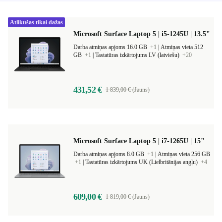
Atlikušas tikai dažas
Microsoft Surface Laptop 5 | i5-1245U | 13.5"
Darba atmiņas apjoms 16.0 GB
+1
|
Atmiņas vieta 512
GB
+1
|
Tastatūras izkārtojums LV (latviešu)
+20
431,52 €
1 839,00 € (Jauns)
Microsoft Surface Laptop 5 | i7-1265U | 15"
Darba atmiņas apjoms 8.0 GB
+1
|
Atmiņas vieta 256 GB
+1
|
Tastatūras izkārtojums UK (Lielbritānijas angļu)
+4
609,00 €
1 819,00 € (Jauns)