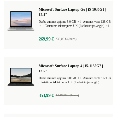
Microsoft Surface Laptop Go | i5-1035G1 |
12.4"
Darba atmiņas apjoms 8.0 GB
+1
|
Atmiņas vieta 128 GB
+1
|
Tastatūras izkārtojums UK (Lielbritānijas angļu)
+11
269,99 €
639,00 € (Jauns)
Microsoft Surface Laptop 4 | i5-1135G7 |
13.5"
Darba atmiņas apjoms 8.0 GB
+1
|
Atmiņas vieta 512 GB
|
Tastatūras izkārtojums UK (Lielbritānijas angļu)
353,99 €
1 149,00 € (Jauns)