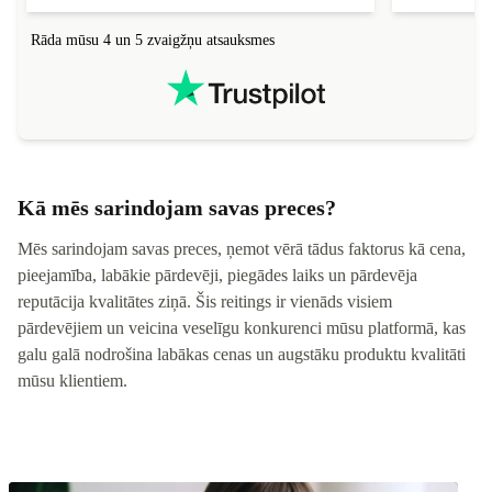
Rāda mūsu 4 un 5 zvaigžņu atsauksmes
Kā mēs sarindojam savas preces?
Mēs sarindojam savas preces, ņemot vērā tādus faktorus kā cena,
pieejamība, labākie pārdevēji, piegādes laiks un pārdevēja
reputācija kvalitātes ziņā. Šis reitings ir vienāds visiem
pārdevējiem un veicina veselīgu konkurenci mūsu platformā, kas
galu galā nodrošina labākas cenas un augstāku produktu kvalitāti
mūsu klientiem.