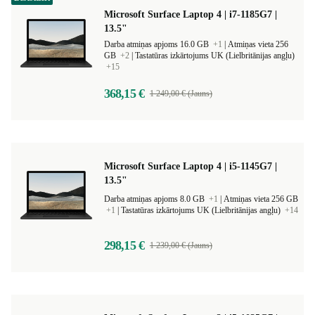
Microsoft Surface Laptop 4 | i7-1185G7 |
13.5"
Darba atmiņas apjoms 16.0 GB
+1
|
Atmiņas vieta 256
GB
+2
|
Tastatūras izkārtojums UK (Lielbritānijas angļu)
+15
368,15 €
1 249,00 € (Jauns)
Microsoft Surface Laptop 4 | i5-1145G7 |
13.5"
Darba atmiņas apjoms 8.0 GB
+1
|
Atmiņas vieta 256 GB
+1
|
Tastatūras izkārtojums UK (Lielbritānijas angļu)
+14
298,15 €
1 239,00 € (Jauns)