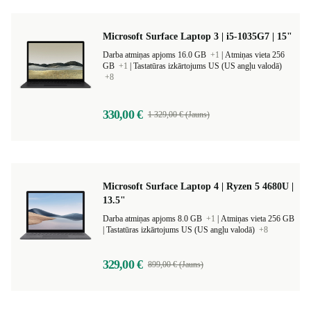
Microsoft Surface Laptop 3 | i5-1035G7 | 15"
Darba atmiņas apjoms 16.0 GB
+1
|
Atmiņas vieta 256
GB
+1
|
Tastatūras izkārtojums US (US angļu valodā)
+8
330,00 €
1 329,00 € (Jauns)
Microsoft Surface Laptop 4 | Ryzen 5 4680U |
13.5"
Darba atmiņas apjoms 8.0 GB
+1
|
Atmiņas vieta 256 GB
|
Tastatūras izkārtojums US (US angļu valodā)
+8
329,00 €
899,00 € (Jauns)