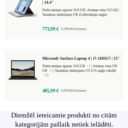
| 14.4"
Darba atmiņas apjoms 16.0 GB |
Atmiņas vieta 512 GB |
Tastatūras izkārtojums UK (Lielbritānijas angļu)
773,99 €
1 799,00 € (Jauns)
Microsoft Surface Laptop 4 | i7-1185G7 | 15"
Darba atmiņas apjoms 16.0 GB
+1
|
Atmiņas vieta 256
GB
+2
|
Tastatūras izkārtojums US (US angļu valodā)
+19
405,99 €
1 679,00 € (Jauns)
Diemžēl ieteicamie produkti no citām
kategorijām pašlaik netiek ielādēti.