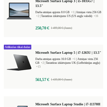
Microsoft Surface Laptop 3 | i5-1035G7 |
13.5"
Darba atmiņas apjoms 8.0 GB
+1
|
Atmiņas vieta 256 GB
+2
|
Tastatūras izkārtojums US (US angļu valodā)
+16
250,70 €
1 499,00 € (Jauns)
Atlikušas tikai dažas
Microsoft Surface Laptop 5 | i7-1265U | 13.5"
Darba atmiņas apjoms 16.0 GB
+1
|
Atmiņas vieta 256
GB
+2
|
Tastatūras izkārtojums UK (Lielbritānijas angļu)
+15
561,57 €
1 439,00 € (Jauns)
Microsoft Surface Laptop Studio | i7-11370H