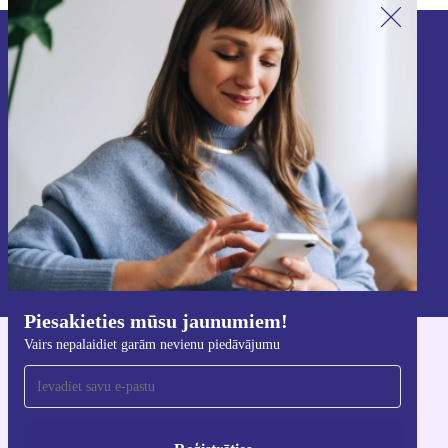
Piesakieties mūsu jaunumu
saņemšanai!
Nekad vairs nepalaidiet garām nevienu
piedāvājumu.
Reģistrēties
Informāciju par personas datu izmantošanu varat atrast mūsu
Privātuma politikā
.
Piesakieties mūsu jaunumiem!
Vairs nepalaidiet garām nevienu piedāvājumu
Lejupielādējiet refurbed lietotni
iOS un Android ierīcēm