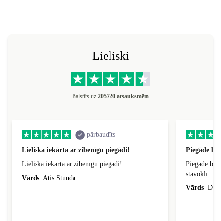
Lieliski
Balstīts uz
205720 atsauksmēm
pārbaudīts
Lieliska iekārta ar zibenīgu piegādi!
Piegāde bij
Lieliska iekārta ar zibenīgu piegādi!
Piegāde bija
stāvoklī.
Vārds
Atis Stunda
Vārds
Dina