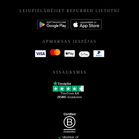
LEJUPIELĀDĒJIET REFURBED LIETOTNI
APMAKSAS IESPĒJAS
ATSAUKSMES
Trustpilot
TrustScore
4.6
205885
Atsauksmes