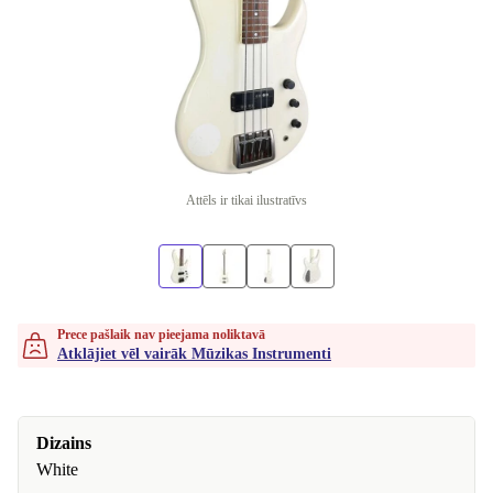
Attēls ir tikai ilustratīvs
Prece pašlaik nav pieejama noliktavā
Atklājiet vēl vairāk Mūzikas Instrumenti
Dizains
White