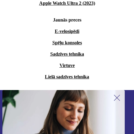
Apple Watch Ultra 2 (2023)
Jaunās preces
E-velosipēdi
Spēļu konsoles
Sadzīves tehnika
Virtuve
Lielā sadzīves tehnika
Piesakieties mūsu jaunumu
saņemšanai!
Nekad vairs nepalaidiet garām nevienu
piedāvājumu.