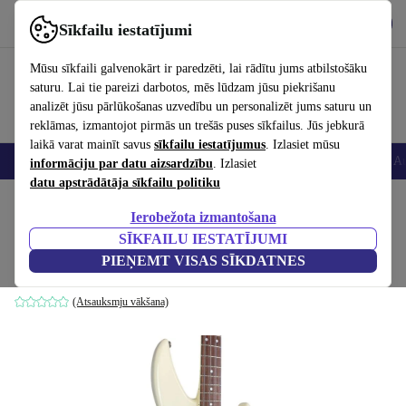
Lejupielādēt lietotni
Lejupielādēt
Sīkfailu iestatījumi
Izmantojiet refurbed ātri un viegli
Mūsu sīkfaili galvenokārt ir paredzēti, lai rādītu jums atbilstošāku
saturu. Lai tie pareizi darbotos, mēs lūdzam jūsu piekrišanu
analizēt jūsu pārlūkošanas uzvedību un personalizēt jums saturu un
reklāmas, izmantojot pirmās un trešās puses sīkfailus. Jūs jebkurā
laikā varat mainīt savus
sīkfailu iestatījumus
. Izlasiet mūsu
Viedtālruņi
Portatīvie datori
Planšetes
Viedpulksteņi
Aksesuāri
Au
informāciju par datu aizsardzību
. Izlasiet
datu apstrādātāja sīkfailu politiku
Sākums
Produkti
Mājsaimniecība
Mūzikas Instrumenti
Ierobežota izmantošana
SĪKFAILU IESTATĪJUMI
Tokai LBX50 Electric Bass 1984 - White
PIEŅEMT VISAS SĪKDATNES
balts
(Atsauksmju vākšana)