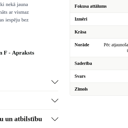
āki nekā jauna
Fokusa attālums
nāts ar vismaz
Izmēri
as iespēju bez
Krāsa
Norāde
Pēc atjaunoša
 F - Apraksts
Saderība
Svars
Zīmols
 un atbilstību