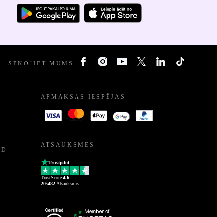
SEKOJIET MUMS
APMAKSAS IESPĒJAS
ATSAUKSMES
ED
Trustpilot
TrustScore
4.6
205482
Atsauksmes