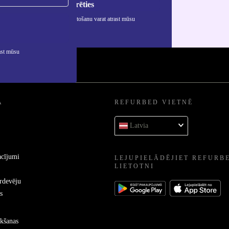
Reģistrēties
rmāciju par personas datu izmantošanu varat atrast mūsu
ātuma politikā
.
ast mūsu
A
REFURBED VIETNĒ
Latvia
acījumi
LEJUPIELĀDĒJIET REFURB
LIETOTNI
ārdevēju
s
kšanas