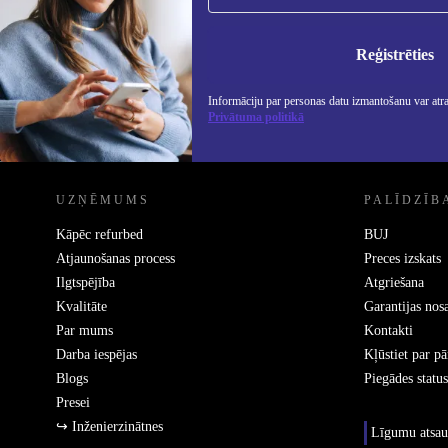
Nekad vairs nepalaidiet garām nevienu
piedāvājumu.
Info
Priv
Reģistrēties
Informāciju par personas datu izmantošanu var atr
Privātuma politikā
REFURBED - RETHINK NEW.
UZŅĒMUMS
PALĪDZĪB
Kāpēc refurbed
BUJ
Atjaunošanas process
Preces izskats
Ilgtspējība
Atgriešana
Kvalitāte
Garantijas nos
Par mums
Kontakti
Darba iespējas
Kļūstiet par p
Blogs
Piegādes status
Presei
↪ Inženierzinātnes
Līgumu atsau