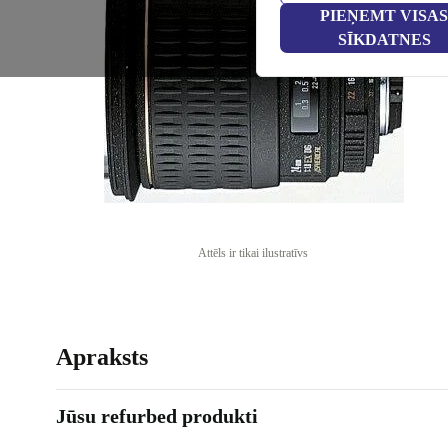
PIEŅEMT VISAS
SĪKDATNES
Attēls ir tikai ilustratīvs
Apraksts
Jūsu refurbed produkti