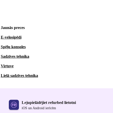
Jaunās preces
E-velosipēdi
Spēļu konsoles
Sadzīves tehnika
Virtuve
Lielā sadzīves tehnika
Lejupielādējiet refurbed lietotni
iOS un Android ierīcēm