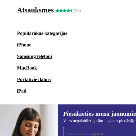
Atsauksmes
(4.6)
Populārākās kategorijas
iPhone
Samsung telefoni
MacBook
Portatīvie datori
iPad
Piesakieties mūsu jaunumi
Vairs nepalaidiet garām nevienu piedāvāj
Piesakieties mūsu jaunumu
saņemšanai!