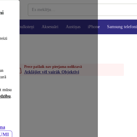
mi
es
Viedpulksteņi
Aksesuāri
Austiņas
iPhone
Samsung telefoni
reizi
Prece pašlaik nav pieejama noliktavā
un
Atklājiet vēl vairāk Objektīvi
kurā
et mūsu
rdzību
.
ana
JUMI