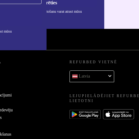
Reģistrēties
rmāciju par personas datu izmantošanu varat atrast mūsu
ātuma politikā
.
ast mūsu
A
REFURBED VIETNĒ
Latvia
acījumi
LEJUPIELĀDĒJIET REFURB
LIETOTNI
ārdevēju
s
kšanas