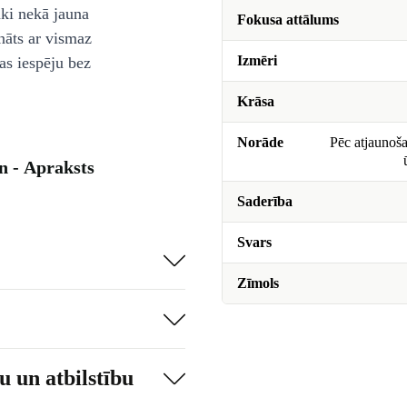
āki nekā jauna
Fokusa attālums
nāts ar vismaz
Izmēri
as iespēju bez
Krāsa
Norāde
Pēc atjaunoša
 - Apraksts
Saderība
Svars
Zīmols
 un atbilstību