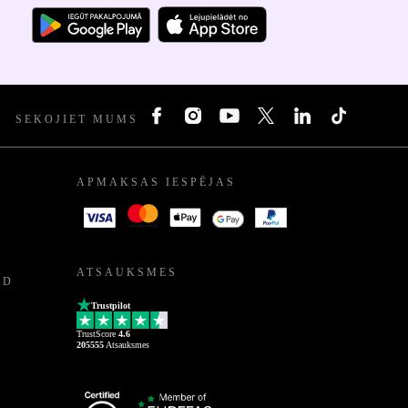
SEKOJIET MUMS
APMAKSAS IESPĒJAS
ATSAUKSMES
ED
Trustpilot
TrustScore
4.6
205555
Atsauksmes