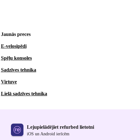
Jaunās preces
E-velosipēdi
Spēļu konsoles
Sadzīves tehnika
Virtuve
Lielā sadzīves tehnika
Lejupielādējiet refurbed lietotni
iOS un Android ierīcēm