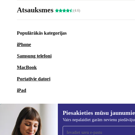
Atsauksmes
(4.6)
Populārākās kategorijas
iPhone
Samsung telefoni
MacBook
Portatīvie datori
iPad
Piesakieties mūsu jaunumi
Vairs nepalaidiet garām nevienu piedāvāj
Piesakieties mūsu jaunumu
saņemšanai!