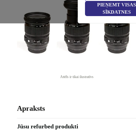
PIEŅEMT VISAS
SĪKDATNES
Attēls ir tikai ilustratīvs
Apraksts
Jūsu refurbed produkti