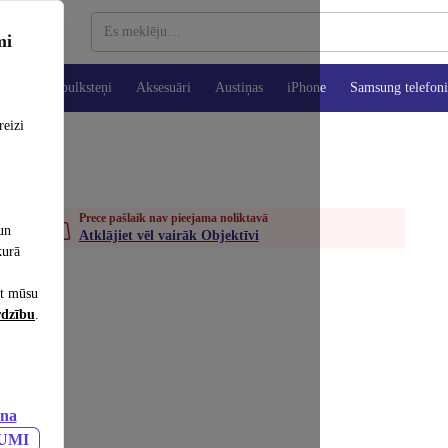
mi
es
Viedpulksteņi
Aksesuāri
Austiņas
iPhone
Samsung telefoni
reizi
Prece pašlaik nav pieejama noliktavā
un
Atklājiet vēl vairāk Objektīvi
kurā
et mūsu
rdzību
.
ana
JUMI