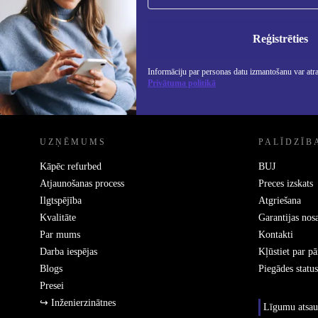
Nekad vairs nepalaidiet garām nevienu
piedāvājumu.
Info
Priv
Reģistrēties
Informāciju par personas datu izmantošanu var atr
Privātuma politikā
REFURBED - RETHINK NEW.
UZŅĒMUMS
PALĪDZĪB
Kāpēc refurbed
BUJ
Atjaunošanas process
Preces izskats
Ilgtspējība
Atgriešana
Kvalitāte
Garantijas nos
Par mums
Kontakti
Darba iespējas
Kļūstiet par p
Blogs
Piegādes status
Presei
↪ Inženierzinātnes
Līgumu atsau