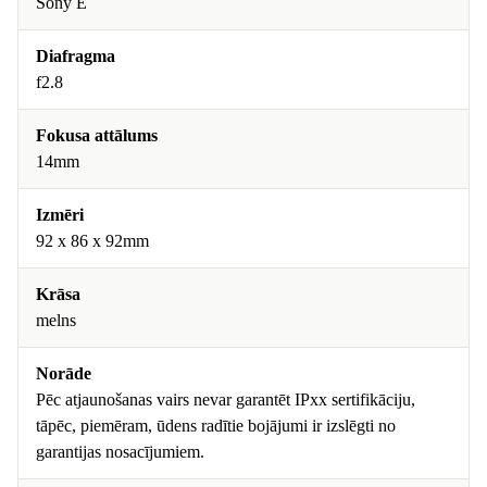
Sony E
Diafragma
f2.8
Fokusa attālums
14mm
Izmēri
92 x 86 x 92mm
Krāsa
melns
Norāde
Pēc atjaunošanas vairs nevar garantēt IPxx sertifikāciju,
tāpēc, piemēram, ūdens radītie bojājumi ir izslēgti no
garantijas nosacījumiem.