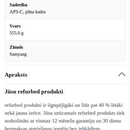
Saderība
APS-C, pilna kadra
Svars
555.0 g
Zīmols
Samyang
Apraksts
Jūsu refurbed produkti
refurbed produkti ir ilgtspējīgāki un līdz pat 40 % lētāki
nekā jauna ierīce. Jūsu uzticamais refurbed produkts tiek
nodrošināts ar vismaz 12 mēnešu garantiju un 30 dienu
bezmaksas atgriešanas iespēju bez jebkādiem