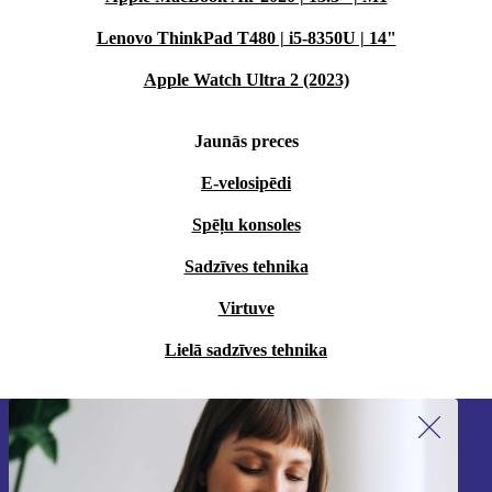
Lenovo ThinkPad T480 | i5-8350U | 14"
Apple Watch Ultra 2 (2023)
Jaunās preces
E-velosipēdi
Spēļu konsoles
Sadzīves tehnika
Virtuve
Lielā sadzīves tehnika
Piesakieties mūsu jaunumu
saņemšanai!