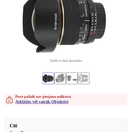
Attēls ir tikai ilustratīvs
Prece pašlaik nav pieejama noliktavā
Atklājiet vēl vairāk Objektīvi
Citi