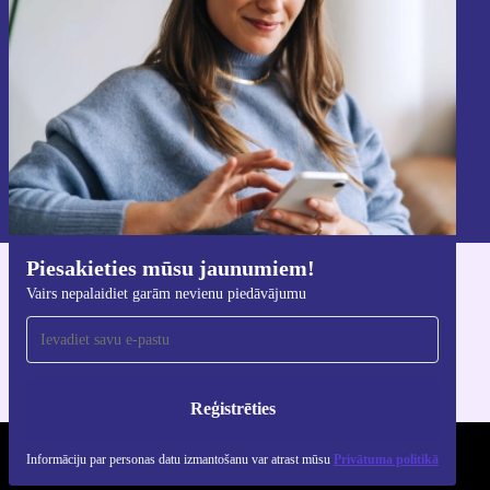
Nekad vairs nepalaidiet garām nevienu
piedāvājumu.
Reģistrēties
Informāciju par personas datu izmantošanu varat atrast mūsu
Privātuma politikā
.
Piesakieties mūsu jaunumiem!
Lejupielādējiet refurbed lietotni
Vairs nepalaidiet garām nevienu piedāvājumu
iOS un Android ierīcēm
Reģistrēties
Informāciju par personas datu izmantošanu var atrast mūsu
Privātuma politikā
REFURBED - RETHINK NEW.