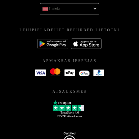
Latvia
LEJUPIELĀDĒJIET REFURBED LIETOTNI
APMAKSAS IESPĒJAS
ATSAUKSMES
Trustpilot
TrustScore
4.6
205694
Atsauksmes