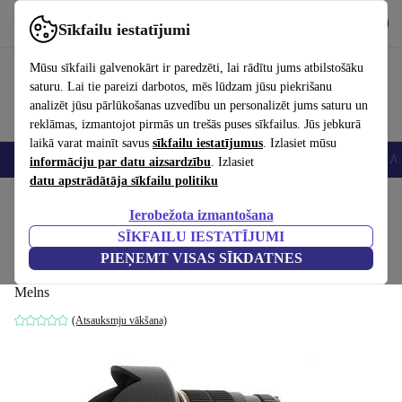
Lejupielādēt lietotni
Lejupielādēt
Sīkfailu iestatījumi
Izmantojiet refurbed ātri un viegli
Mūsu sīkfaili galvenokārt ir paredzēti, lai rādītu jums atbilstošāku
saturu. Lai tie pareizi darbotos, mēs lūdzam jūsu piekrišanu
analizēt jūsu pārlūkošanas uzvedību un personalizēt jums saturu un
reklāmas, izmantojot pirmās un trešās puses sīkfailus. Jūs jebkurā
laikā varat mainīt savus
sīkfailu iestatījumus
. Izlasiet mūsu
Viedtālruņi
Portatīvie datori
Planšetes
Viedpulksteņi
Aksesuāri
Au
informāciju par datu aizsardzību
. Izlasiet
datu apstrādātāja sīkfailu politiku
Sākums
Produkti
Kameras
Objektīvi
Ierobežota izmantošana
SĪKFAILU IESTATĪJUMI
Samyang 14mm 2.8 Asph IF ED UMC Par
PIEŅEMT VISAS SĪKDATNES
Sony E
Melns
(Atsauksmju vākšana)