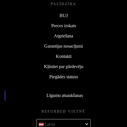
PALĪDZĪBA
BUJ
Preces izskats
Atgriešana
Garantijas nosacījumi
Kontakti
Kļūstiet par pārdevēju
Piegādes statuss
Līgumu atsaukšanas
REFURBED VIETNĒ
Latvia