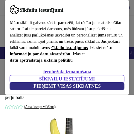
Lejupielādēt lietotni
Lejupielādēt
Sīkfailu iestatījumi
Izmantojiet refurbed ātri un viegli
Mūsu sīkfaili galvenokārt ir paredzēti, lai rādītu jums atbilstošāku
saturu. Lai tie pareizi darbotos, mēs lūdzam jūsu piekrišanu
analizēt jūsu pārlūkošanas uzvedību un personalizēt jums saturu un
reklāmas, izmantojot pirmās un trešās puses sīkfailus. Jūs jebkurā
laikā varat mainīt savus
sīkfailu iestatījumus
. Izlasiet mūsu
Viedtālruņi
Portatīvie datori
Planšetes
Viedpulksteņi
Aksesuāri
Au
informāciju par datu aizsardzību
. Izlasiet
datu apstrādātāja sīkfailu politiku
Sākums
Produkti
Mājsaimniecība
Mūzikas Instrumenti
Ierobežota izmantošana
SĪKFAILU IESTATĪJUMI
Ibanez Roadstar II Series Bass 1987 -
PIEŅEMT VISAS SĪKDATNES
Pearl White
pērļu balta
(Atsauksmju vākšana)