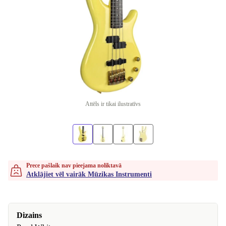
Attēls ir tikai ilustratīvs
Prece pašlaik nav pieejama noliktavā
Atklājiet vēl vairāk Mūzikas Instrumenti
Dizains