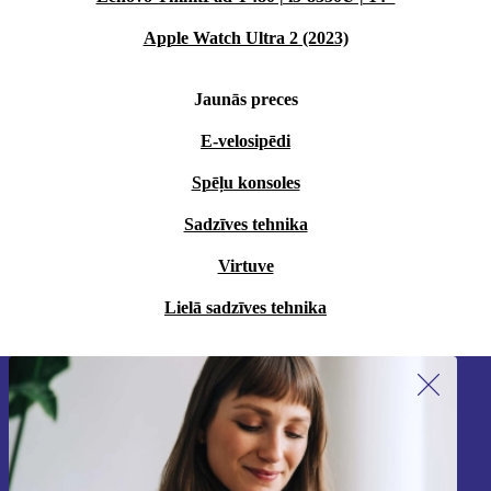
Apple Watch Ultra 2 (2023)
Jaunās preces
E-velosipēdi
Spēļu konsoles
Sadzīves tehnika
Virtuve
Lielā sadzīves tehnika
Piesakieties mūsu jaunumu
saņemšanai!
Nekad vairs nepalaidiet garām nevienu
piedāvājumu.