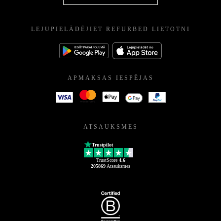
LEJUPIELĀDĒJIET REFURBED LIETOTNI
APMAKSAS IESPĒJAS
ATSAUKSMES
Trustpilot
TrustScore
4.6
205869
Atsauksmes