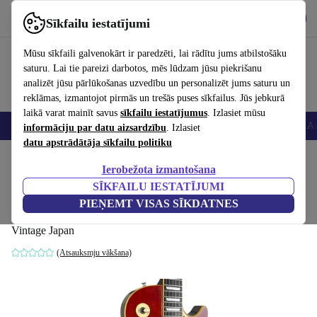
Lejupielādēt lietotni
Lejupielādēt
Sīkfailu iestatījumi
Izmantojiet refurbed ātri un viegli
Mūsu sīkfaili galvenokārt ir paredzēti, lai rādītu jums atbilstošāku
saturu. Lai tie pareizi darbotos, mēs lūdzam jūsu piekrišanu
analizēt jūsu pārlūkošanas uzvedību un personalizēt jums saturu un
reklāmas, izmantojot pirmās un trešās puses sīkfailus. Jūs jebkurā
laikā varat mainīt savus
sīkfailu iestatījumus
. Izlasiet mūsu
Viedtālruņi
Portatīvie datori
Planšetes
Viedpulksteņi
Aksesuāri
Au
informāciju par datu aizsardzību
. Izlasiet
datu apstrādātāja sīkfailu politiku
Sākums
Produkti
Mājsaimniecība
Mūzikas Instrumenti
Ierobežota izmantošana
SĪKFAILU IESTATĪJUMI
Greco EG Les Paul Standard 1977 -
PIEŅEMT VISAS SĪKDATNES
Sunburst - Vintage Japan
Vintage Japan
(Atsauksmju vākšana)