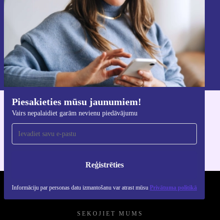
Reģistrēties
Informāciju par personas datu izmantošanu varat atrast mūsu
Privātuma politikā
.
Piesakieties mūsu jaunumiem!
Lejupielādējiet refurbed lietotni
Vairs nepalaidiet garām nevienu piedāvājumu
iOS un Android ierīcēm
Reģistrēties
Informāciju par personas datu izmantošanu var atrast mūsu
Privātuma politikā
REFURBED - RETHINK NEW.
SEKOJIET MUMS