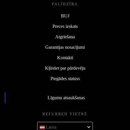
PALĪDZĪBA
BUJ
Preces izskats
Atgriešana
Garantijas nosacījumi
Kontakti
Kļūstiet par pārdevēju
Piegādes statuss
Līgumu atsaukšanas
REFURBED VIETNĒ
Latvia