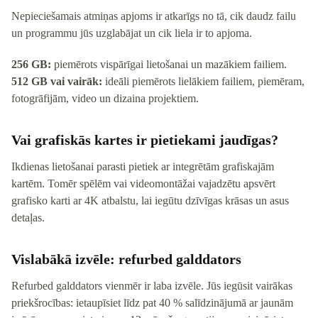
Nepieciešamais atmiņas apjoms ir atkarīgs no tā, cik daudz failu
un programmu jūs uzglabājat un cik liela ir to apjoma.
256 GB:
piemērots vispārīgai lietošanai un mazākiem failiem.
512 GB vai vairāk:
ideāli piemērots lielākiem failiem, piemēram,
fotogrāfijām, video un dizaina projektiem.
Vai grafiskās kartes ir pietiekami jaudīgas?
Ikdienas lietošanai parasti pietiek ar integrētām grafiskajām
kartēm. Tomēr spēlēm vai videomontāžai vajadzētu apsvērt
grafisko karti ar 4K atbalstu, lai iegūtu dzīvīgas krāsas un asus
detaļas.
Vislabākā izvēle: refurbed galddators
Refurbed galddators vienmēr ir laba izvēle. Jūs iegūsit vairākas
priekšrocības: ietaupīsiet līdz pat 40 % salīdzinājumā ar jaunām