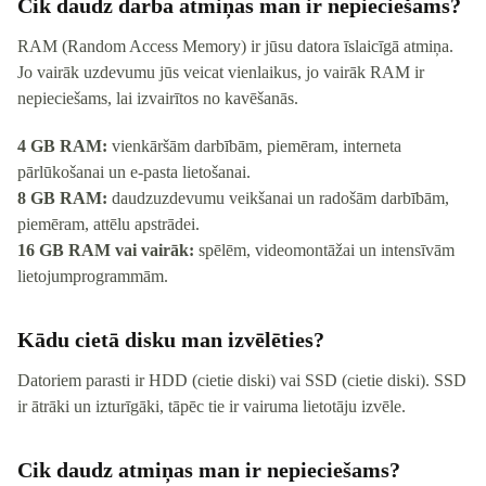
Cik daudz darba atmiņas man ir nepieciešams?
RAM (Random Access Memory) ir jūsu datora īslaicīgā atmiņa.
Jo vairāk uzdevumu jūs veicat vienlaikus, jo vairāk RAM ir
nepieciešams, lai izvairītos no kavēšanās.
4 GB RAM:
vienkāršām darbībām, piemēram, interneta
pārlūkošanai un e-pasta lietošanai.
8 GB RAM:
daudzuzdevumu veikšanai un radošām darbībām,
piemēram, attēlu apstrādei.
16 GB RAM vai vairāk:
spēlēm, videomontāžai un intensīvām
lietojumprogrammām.
Kādu cietā disku man izvēlēties?
Datoriem parasti ir HDD (cietie diski) vai SSD (cietie diski). SSD
ir ātrāki un izturīgāki, tāpēc tie ir vairuma lietotāju izvēle.
Cik daudz atmiņas man ir nepieciešams?