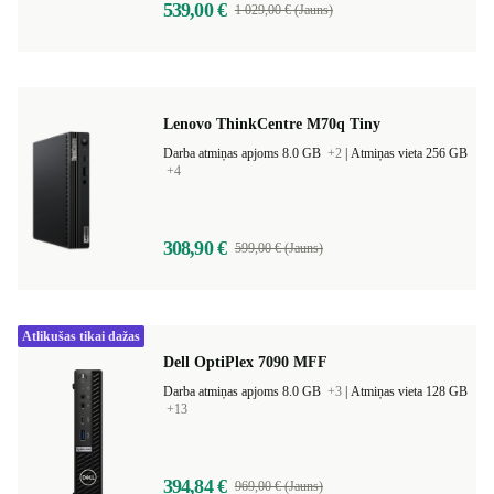
539,00 €
1 029,00 € (Jauns)
Lenovo ThinkCentre M70q Tiny
Darba atmiņas apjoms 8.0 GB
+2
|
Atmiņas vieta 256 GB
+4
308,90 €
599,00 € (Jauns)
Atlikušas tikai dažas
Dell OptiPlex 7090 MFF
Darba atmiņas apjoms 8.0 GB
+3
|
Atmiņas vieta 128 GB
+13
394,84 €
969,00 € (Jauns)