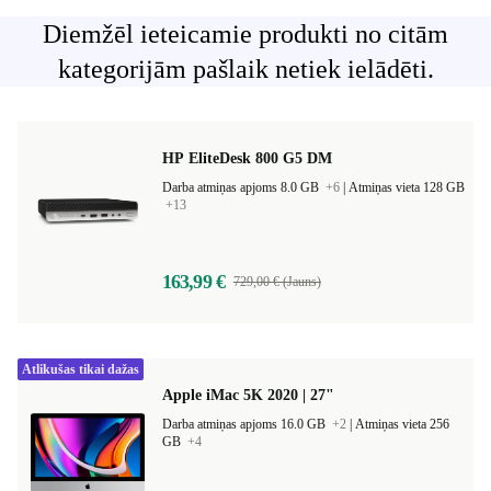
Diemžēl ieteicamie produkti no citām
kategorijām pašlaik netiek ielādēti.
HP EliteDesk 800 G5 DM
Darba atmiņas apjoms 8.0 GB
+6
|
Atmiņas vieta 128 GB
+13
163,99 €
729,00 € (Jauns)
Atlikušas tikai dažas
Apple iMac 5K 2020 | 27"
Darba atmiņas apjoms 16.0 GB
+2
|
Atmiņas vieta 256
GB
+4