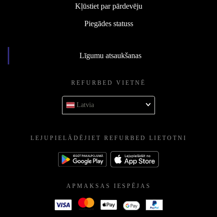
Kļūstiet par pārdevēju
Piegādes statuss
Līgumu atsaukšanas
REFURBED VIETNĒ
Latvia
LEJUPIELĀDĒJIET REFURBED LIETOTNI
APMAKSAS IESPĒJAS