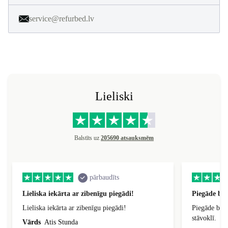
service@refurbed.lv
Lieliski
Balstīts uz
205690 atsauksmēm
pārbaudīts
Lieliska iekārta ar zibenīgu piegādi!
Piegāde bij
Lieliska iekārta ar zibenīgu piegādi!
Piegāde bija
stāvoklī.
Vārds
Atis Stunda