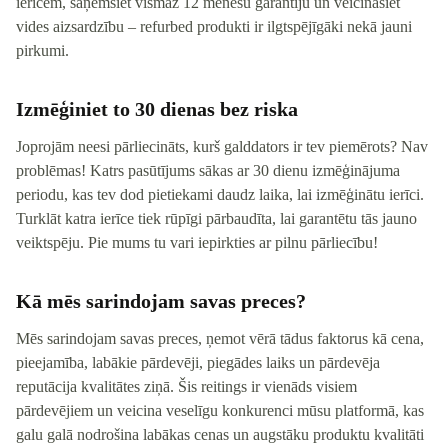
ierīcēm, saņemsiet vismaz 12 mēnešu garantiju un veicināsiet
vides aizsardzību – refurbed produkti ir ilgtspējīgāki nekā jauni
pirkumi.
Izmēģiniet to 30 dienas bez riska
Joprojām neesi pārliecināts, kurš galddators ir tev piemērots? Nav
problēmas! Katrs pasūtījums sākas ar 30 dienu izmēģinājuma
periodu, kas tev dod pietiekami daudz laika, lai izmēģinātu ierīci.
Turklāt katra ierīce tiek rūpīgi pārbaudīta, lai garantētu tās jauno
veiktspēju. Pie mums tu vari iepirkties ar pilnu pārliecību!
Kā mēs sarindojam savas preces?
Mēs sarindojam savas preces, ņemot vērā tādus faktorus kā cena,
pieejamība, labākie pārdevēji, piegādes laiks un pārdevēja
reputācija kvalitātes ziņā. Šis reitings ir vienāds visiem
pārdevējiem un veicina veselīgu konkurenci mūsu platformā, kas
galu galā nodrošina labākas cenas un augstāku produktu kvalitāti