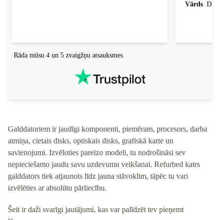
Vārds
Dina
Rāda mūsu 4 un 5 zvaigžņu atsauksmes
Galddatoriem ir jaudīgi komponenti, piemēram, procesors, darba
atmiņa, cietais disks, optiskais disks, grafiskā karte un
savienojumi. Izvēloties pareizo modeli, tu nodrošināsi sev
nepieciešamo jaudu savu uzdevumu veikšanai. Refurbed katrs
galddators tiek atjaunots līdz jauna stāvoklim, tāpēc tu vari
izvēlēties ar absolūtu pārliecību.
Šeit ir daži svarīgi jautājumi, kas var palīdzēt tev pieņemt