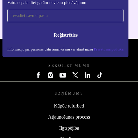
Lejupielādējiet refurbed lietotni
Vairs nepalaidiet garām nevienu piedāvājumu
iOS un Android ierīcēm
Reģistrēties
Informāciju par personas datu izmantošanu var atrast mūsu
Privātuma politikā
REFURBED - RETHINK NEW.
SEKOJIET MUMS
UZŅĒMUMS
Kāpēc refurbed
Atjaunošanas process
Ilgtspējība