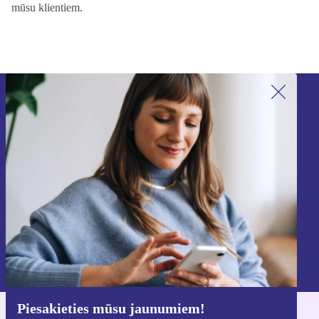
mūsu klientiem.
Piesakieties mūsu jaunumu
saņemšanai!
Nekad vairs nepalaidiet garām nevienu
piedāvājumu.
Reģistrēties
Informāciju par personas datu izmantošanu varat atrast mūsu
Privātuma politikā
.
Piesakieties mūsu jaunumiem!