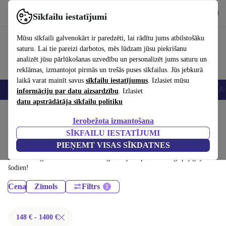
Lejupielādēt lietotni
Lejupielādēt
Sīkfailu iestatījumi
Izmantojiet refurbed ātri un viegli
Mūsu sīkfaili galvenokārt ir paredzēti, lai rādītu jums atbilstošāku
saturu. Lai tie pareizi darbotos, mēs lūdzam jūsu piekrišanu
analizēt jūsu pārlūkošanas uzvedību un personalizēt jums saturu un
reklāmas, izmantojot pirmās un trešās puses sīkfailus. Jūs jebkurā
laikā varat mainīt savus
sīkfailu iestatījumus
. Izlasiet mūsu
Viedtālruņi
Portatīvie datori
Planšetes
Viedpulksteņi
Aksesuāri
Au
informāciju par datu aizsardzību
. Izlasiet
datu apstrādātāja sīkfailu politiku
Sākums
Produkti
Ierobežota izmantošana
Galddatori:
SĪKFAILU IESTATĪJUMI
PIEŅEMT VISAS SĪKDATNES
Sertificēti atjaunoti Galddatori līdz 1400 € – ietaupiet līdz 40 %.
30 dienu atgriešana un 12 mēnešu garantija. Iepērcieties ilgtspējīgi jau
šodien!
Cena
Zīmols
Filtrs
148 € - 1400 €