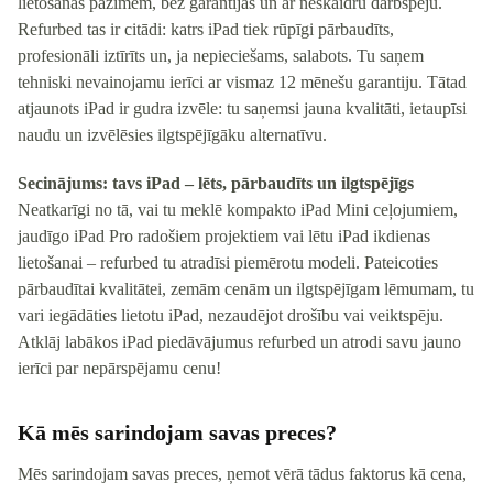
lietošanas pazīmēm, bez garantijas un ar neskaidru darbspēju.
Refurbed tas ir citādi: katrs iPad tiek rūpīgi pārbaudīts,
profesionāli iztīrīts un, ja nepieciešams, salabots. Tu saņem
tehniski nevainojamu ierīci ar vismaz 12 mēnešu garantiju. Tātad
atjaunots iPad ir gudra izvēle: tu saņemsi jauna kvalitāti, ietaupīsi
naudu un izvēlēsies ilgtspējīgāku alternatīvu.
Secinājums: tavs iPad – lēts, pārbaudīts un ilgtspējīgs
Neatkarīgi no tā, vai tu meklē kompakto iPad Mini ceļojumiem,
jaudīgo iPad Pro radošiem projektiem vai lētu iPad ikdienas
lietošanai – refurbed tu atradīsi piemērotu modeli. Pateicoties
pārbaudītai kvalitātei, zemām cenām un ilgtspējīgam lēmumam, tu
vari iegādāties lietotu iPad, nezaudējot drošību vai veiktspēju.
Atklāj labākos iPad piedāvājumus refurbed un atrodi savu jauno
ierīci par nepārspējamu cenu!
Kā mēs sarindojam savas preces?
Mēs sarindojam savas preces, ņemot vērā tādus faktorus kā cena,