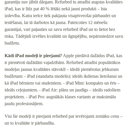
garantiju nav jābūt dārgam. Refurbed tu atradīsi augstas kvalitātes
iPad, kas ir līdz pat 40 % lētāki nekā jauni produkti – īsta
izdevība. Katra ierīce tiek pakļauta visaptverošai pārbaudei un
testēšanai, lai tā darbotos kā jauna. Pateicoties 12 mēnešu
garantijai, vari paļauties uz savu refurbed iPad un to lietot bez
riska. Tādējādi izvēlies kvalitāti un ilgtspējību, nepārsniedzot savu
budžetu.
Kādi iPad modeļi ir pieejami?
Apple piedāvā dažādus iPad, kas
ir piemēroti dažādām vajadzībām. Refurbed atradīsi populārākos
modeļus jaunas kvalitātes stāvoklī – ideāli piemērotus jebkuram
budžetam: - iPad (standarta modelis): ideāls ikdienas lietošanai un
kā iPad bērniem vai studentiem. - iPad Mini: kompakts un ērts –
ideāls ceļojumiem. - iPad Air: plāns un jaudīgs – ideāls radošiem
projektiem. - iPad Pro: augstākās klases variants ar maksimālu
jaudu profesionāļiem.
Visi šie modeļi ir pieejami refurbed par ievērojami zemāku cenu –
un to kvalitāte ir pārbaudīta.