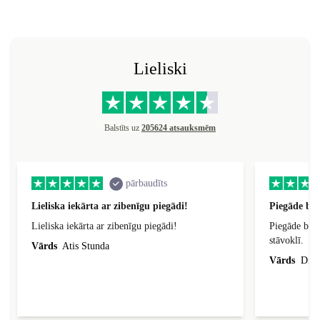
Lieliski
Balstīts uz
205624 atsauksmēm
pārbaudīts
Lieliska iekārta ar zibenīgu piegādi!
Piegāde bij
Lieliska iekārta ar zibenīgu piegādi!
Piegāde bija
stāvoklī.
Vārds
Atis Stunda
Vārds
Dina