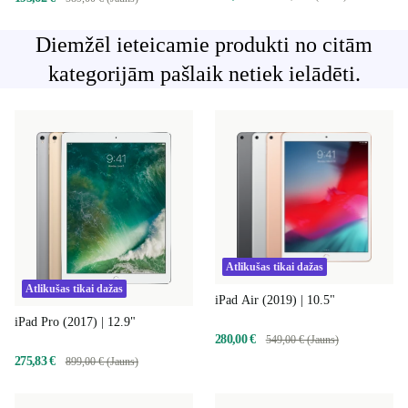
Diemžēl ieteicamie produkti no citām
kategorijām pašlaik netiek ielādēti.
Atlikušas tikai dažas
Atlikušas tikai dažas
iPad Air (2019) | 10.5"
iPad Pro (2017) | 12.9"
280,00 €
549,00 € (Jauns)
275,83 €
899,00 € (Jauns)