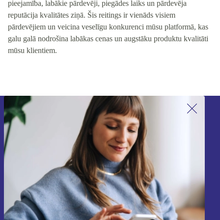
pieejamība, labākie pārdevēji, piegādes laiks un pārdevēja
reputācija kvalitātes ziņā. Šis reitings ir vienāds visiem
pārdevējiem un veicina veselīgu konkurenci mūsu platformā, kas
galu galā nodrošina labākas cenas un augstāku produktu kvalitāti
mūsu klientiem.
Piesakieties mūsu jaunumu
saņemšanai!
Nekad vairs nepalaidiet garām nevienu
piedāvājumu.
Reģistrēties
Informāciju par personas datu izmantošanu varat atrast mūsu