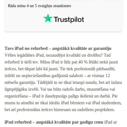
Rāda mūsu 4 un 5 zvaigžņu atsauksmes
Tavs iPad no refurbed – augstākā kvalitāte ar garantiju
Vēlies iegādāties iPad, nezaudējot kvalitāti un drošību? Tad
refurbed ir tieši tev. Mūsu iPad ir līdz pat 40 % lētāki nekā jauni
ierīces, bet tikpat labi kā jauni. Tie tiek profesionāli pārbaudīti,
iztīrīti un nepieciešamības gadījumā salaboti – ar vismaz 12
mēnešu garantiju. Tādējādi tu ne tikai ietaupi naudu, bet arī izdara
ilgtspējīgāku izvēli. Vai tas būtu radošs darbs, straumēšana vai
organizēšana – iPad ir daudzpusīgs palīgs ikdienā un darbā. Pie
mums tu atradīsi ne tikai ideālu iPad bērniem vai iPad studentiem,
bet arī profesionālas ierīces biznesam un radošiem projektiem.
iPad refurbed – augstākā kvalitāte par godīgu cenu
iPad ar