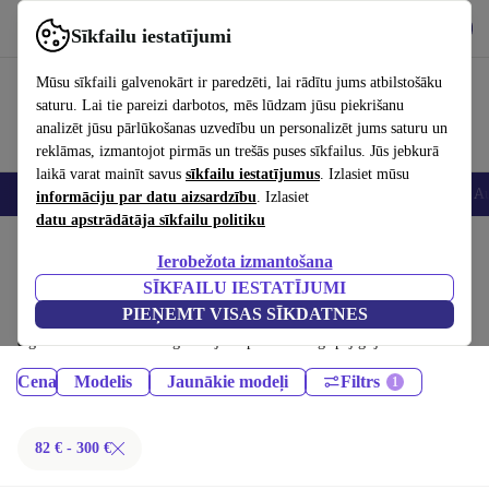
Lejupielādēt lietotni
Lejupielādēt
Sīkfailu iestatījumi
Izmantojiet refurbed ātri un viegli
Mūsu sīkfaili galvenokārt ir paredzēti, lai rādītu jums atbilstošāku
saturu. Lai tie pareizi darbotos, mēs lūdzam jūsu piekrišanu
analizēt jūsu pārlūkošanas uzvedību un personalizēt jums saturu un
reklāmas, izmantojot pirmās un trešās puses sīkfailus. Jūs jebkurā
laikā varat mainīt savus
sīkfailu iestatījumus
. Izlasiet mūsu
Viedtālruņi
Portatīvie datori
Planšetes
Viedpulksteņi
Aksesuāri
Au
informāciju par datu aizsardzību
. Izlasiet
datu apstrādātāja sīkfailu politiku
Sākums
Produkti
Planšetdatori
Ierobežota izmantošana
iPad:
SĪKFAILU IESTATĪJUMI
PIEŅEMT VISAS SĪKDATNES
Sertificēti atjaunoti iPad līdz 300 € – ietaupiet līdz 40 %. 30 dienu
atgriešana un 12 mēnešu garantija. Iepērcieties ilgtspējīgi jau šodien!
Cena
Modelis
Jaunākie modeļi
Filtrs
82 € - 300 €