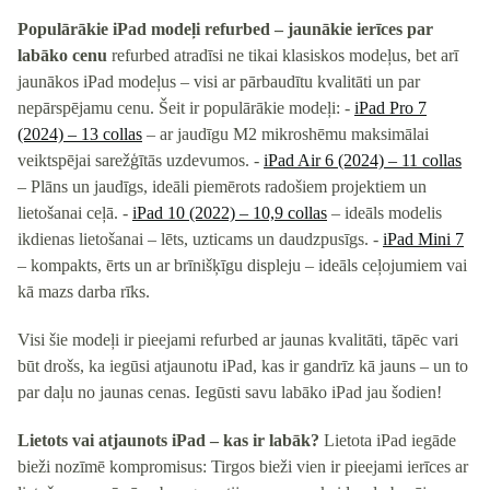
Populārākie iPad modeļi refurbed – jaunākie ierīces par
labāko cenu
refurbed atradīsi ne tikai klasiskos modeļus, bet arī
jaunākos iPad modeļus – visi ar pārbaudītu kvalitāti un par
nepārspējamu cenu. Šeit ir populārākie modeļi: -
iPad Pro 7
(2024) – 13 collas
– ar jaudīgu M2 mikroshēmu maksimālai
veiktspējai sarežģītās uzdevumos. -
iPad Air 6 (2024) – 11 collas
– Plāns un jaudīgs, ideāli piemērots radošiem projektiem un
lietošanai ceļā. -
iPad 10 (2022) – 10,9 collas
– ideāls modelis
ikdienas lietošanai – lēts, uzticams un daudzpusīgs. -
iPad Mini 7
– kompakts, ērts un ar brīnišķīgu displeju – ideāls ceļojumiem vai
kā mazs darba rīks.
Visi šie modeļi ir pieejami refurbed ar jaunas kvalitāti, tāpēc vari
būt drošs, ka iegūsi atjaunotu iPad, kas ir gandrīz kā jauns – un to
par daļu no jaunas cenas. Iegūsti savu labāko iPad jau šodien!
Lietots vai atjaunots iPad – kas ir labāk?
Lietota iPad iegāde
bieži nozīmē kompromisus: Tirgos bieži vien ir pieejami ierīces ar