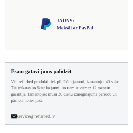
JAUNS:
Maksāt ar PayPal
Esam gatavi jums palīdzēt
Visi refurbed produkti tiek pilnībā atjaunoti, izmantojot 40 soļus.
Tie izskatās un šķiet kā jauni, un tiem ir vismaz 12 mēnešu
garantija. Izmantojiet mūsu 30 dienu izmēģinājuma periodu un
pārliecinieties paši.
service@refurbed.lv