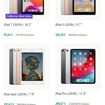
Atlikušas tikai dažas
iPad 7 (2019) | 10.2"
iPad 6 (2018) | 9.7"
95,64 €
116,30 €
379,00 € (Jauns)
369,00 € (Jauns)
iPad Pro (2018) | 11.0"
iPad mini (2019) | 7.9"
290,47 €
1 049,00 € (Jauns)
193,62 €
589,00 € (Jauns)