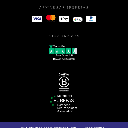
APMAKSAS IESPĒJAS
ATSAUKSMES
Trustpilot
TrustScore
4.6
205624
Atsauksmes