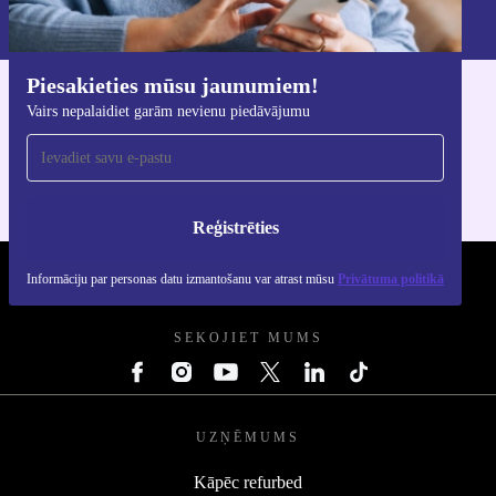
Privātuma politikā
.
Piesakieties mūsu jaunumiem!
Lejupielādējiet refurbed lietotni
Vairs nepalaidiet garām nevienu piedāvājumu
iOS un Android ierīcēm
Reģistrēties
Informāciju par personas datu izmantošanu var atrast mūsu
Privātuma politikā
REFURBED - RETHINK NEW.
SEKOJIET MUMS
UZŅĒMUMS
Kāpēc refurbed