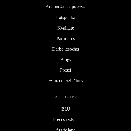
Atjaunošanas process
Ilgtspējība
Kvalitāte
Par mums
Darba iespējas
Blogs
Presei
↪ Inženierzinātnes
PALĪDZĪBA
BUJ
Preces izskats
Atgriešana