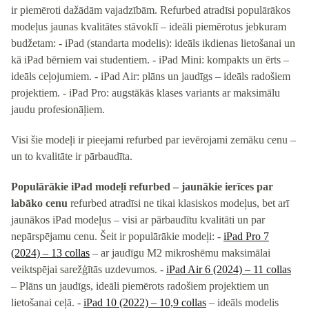
ir piemēroti dažādām vajadzībām. Refurbed atradīsi populārākos
modeļus jaunas kvalitātes stāvoklī – ideāli piemērotus jebkuram
budžetam: - iPad (standarta modelis): ideāls ikdienas lietošanai un
kā iPad bērniem vai studentiem. - iPad Mini: kompakts un ērts –
ideāls ceļojumiem. - iPad Air: plāns un jaudīgs – ideāls radošiem
projektiem. - iPad Pro: augstākās klases variants ar maksimālu
jaudu profesionāļiem.
Visi šie modeļi ir pieejami refurbed par ievērojami zemāku cenu –
un to kvalitāte ir pārbaudīta.
Populārākie iPad modeļi refurbed – jaunākie ierīces par
labāko cenu
refurbed atradīsi ne tikai klasiskos modeļus, bet arī
jaunākos iPad modeļus – visi ar pārbaudītu kvalitāti un par
nepārspējamu cenu. Šeit ir populārākie modeļi: -
iPad Pro 7
(2024) – 13 collas
– ar jaudīgu M2 mikroshēmu maksimālai
veiktspējai sarežģītās uzdevumos. -
iPad Air 6 (2024) – 11 collas
– Plāns un jaudīgs, ideāli piemērots radošiem projektiem un
lietošanai ceļā. -
iPad 10 (2022) – 10,9 collas
– ideāls modelis