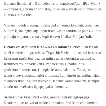
ikdienas lietošanai – lēts, uzticams un daudzpusīgs. -
iPad Mini 7
– kompakts, ērts un ar brīnišķīgu displeju – ideāls ceļojumiem vai
kā mazs darba rīks.
Visi šie modeļi ir pieejami refurbed ar jaunas kvalitāti, tāpēc vari
būt drošs, ka iegūsi atjaunotu iPad, kas ir gandrīz kā jauns – un to
par daļu no jaunas cenas. Iegūsti savu labāko iPad jau šodien!
Lietots vai atjaunots iPad – kas ir labāk?
Lietota iPad iegāde
bieži nozīmē kompromisus: Tirgos bieži vien ir pieejami ierīces ar
lietošanas pazīmēm, bez garantijas un ar neskaidru darbspēju.
Refurbed tas ir citādi: katrs iPad tiek rūpīgi pārbaudīts,
profesionāli iztīrīts un, ja nepieciešams, salabots. Tu saņem
tehniski nevainojamu ierīci ar vismaz 12 mēnešu garantiju. Tātad
atjaunots iPad ir gudra izvēle: tu saņemsi jauna kvalitāti, ietaupīsi
naudu un izvēlēsies ilgtspējīgāku alternatīvu.
Secinājums: tavs iPad – lēts, pārbaudīts un ilgtspējīgs
Neatkarīgi no tā, vai tu meklē kompakto iPad Mini ceļojumiem,