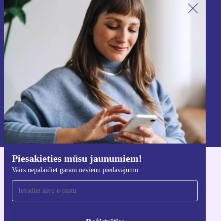
Piesakieties mūsu jaunumu
saņemšanai!
Nekad vairs nepalaidiet garām nevienu
piedāvājumu.
Reģistrēties
Informāciju par personas datu izmantošanu varat atrast mūsu
Privātuma politikā
.
Piesakieties mūsu jaunumiem!
Lejupielādējiet refurbed lietotni
Vairs nepalaidiet garām nevienu piedāvājumu
iOS un Android ierīcēm