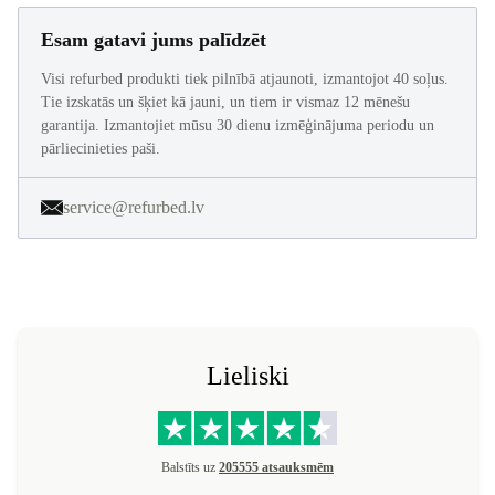
Esam gatavi jums palīdzēt
Visi refurbed produkti tiek pilnībā atjaunoti, izmantojot 40 soļus.
Tie izskatās un šķiet kā jauni, un tiem ir vismaz 12 mēnešu
garantija. Izmantojiet mūsu 30 dienu izmēģinājuma periodu un
pārliecinieties paši.
service@refurbed.lv
Lieliski
Balstīts uz
205555 atsauksmēm