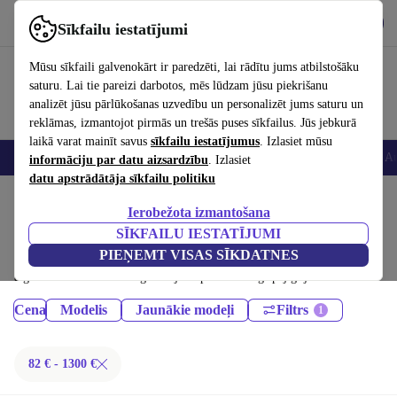
Lejupielādēt lietotni
Lejupielādēt
Sīkfailu iestatījumi
Izmantojiet refurbed ātri un viegli
Mūsu sīkfaili galvenokārt ir paredzēti, lai rādītu jums atbilstošāku
saturu. Lai tie pareizi darbotos, mēs lūdzam jūsu piekrišanu
analizēt jūsu pārlūkošanas uzvedību un personalizēt jums saturu un
reklāmas, izmantojot pirmās un trešās puses sīkfailus. Jūs jebkurā
laikā varat mainīt savus
sīkfailu iestatījumus
. Izlasiet mūsu
Viedtālruņi
Portatīvie datori
Planšetes
Viedpulksteņi
Aksesuāri
Au
informāciju par datu aizsardzību
. Izlasiet
datu apstrādātāja sīkfailu politiku
Sākums
Produkti
Planšetdatori
Ierobežota izmantošana
iPad:
SĪKFAILU IESTATĪJUMI
PIEŅEMT VISAS SĪKDATNES
Sertificēti atjaunoti iPad līdz 1300 € – ietaupiet līdz 40 %. 30 dienu
atgriešana un 12 mēnešu garantija. Iepērcieties ilgtspējīgi jau šodien!
Cena
Modelis
Jaunākie modeļi
Filtrs
82 € - 1300 €