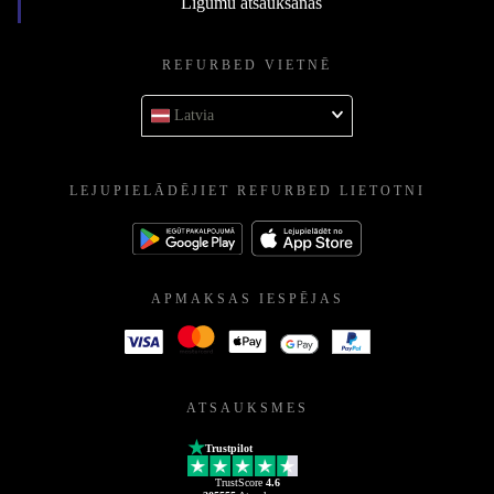
Līgumu atsaukšanas
REFURBED VIETNĒ
Latvia
LEJUPIELĀDĒJIET REFURBED LIETOTNI
APMAKSAS IESPĒJAS
ATSAUKSMES
Trustpilot
TrustScore
4.6