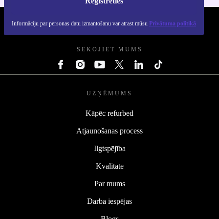
Reģistrēties
Informāciju par personas datu izmantošanu var atrast mūsu
Privātuma politikā
REFURBED - RETHINK NEW.
SEKOJIET MUMS
UZŅĒMUMS
Kāpēc refurbed
Atjaunošanas process
Ilgtspējība
Kvalitāte
Par mums
Darba iespējas
Blogs