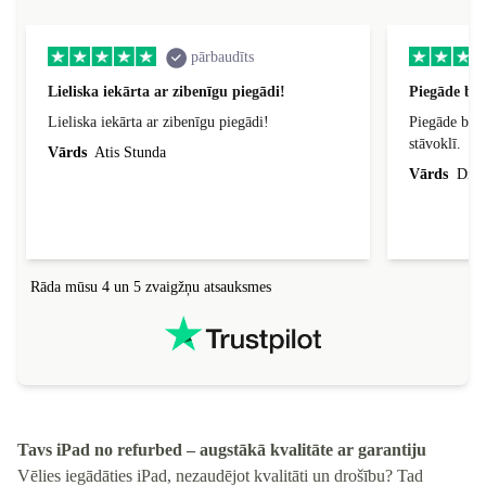
pārbaudīts
Lieliska iekārta ar zibenīgu piegādi!
Piegāde bij
Lieliska iekārta ar zibenīgu piegādi!
Piegāde bija
stāvoklī.
Vārds
Atis Stunda
Vārds
Dina
Rāda mūsu 4 un 5 zvaigžņu atsauksmes
Tavs iPad no refurbed – augstākā kvalitāte ar garantiju
Vēlies iegādāties iPad, nezaudējot kvalitāti un drošību? Tad