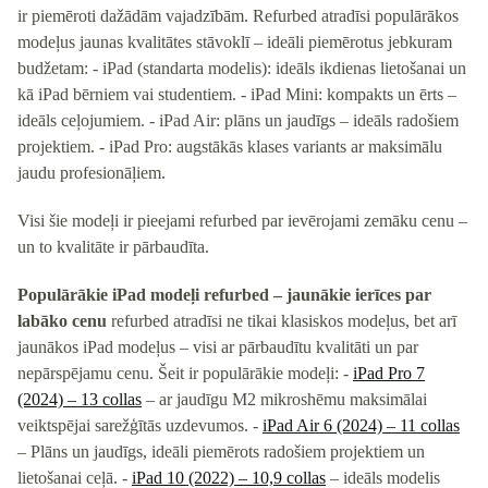
ir piemēroti dažādām vajadzībām. Refurbed atradīsi populārākos
modeļus jaunas kvalitātes stāvoklī – ideāli piemērotus jebkuram
budžetam: - iPad (standarta modelis): ideāls ikdienas lietošanai un
kā iPad bērniem vai studentiem. - iPad Mini: kompakts un ērts –
ideāls ceļojumiem. - iPad Air: plāns un jaudīgs – ideāls radošiem
projektiem. - iPad Pro: augstākās klases variants ar maksimālu
jaudu profesionāļiem.
Visi šie modeļi ir pieejami refurbed par ievērojami zemāku cenu –
un to kvalitāte ir pārbaudīta.
Populārākie iPad modeļi refurbed – jaunākie ierīces par
labāko cenu
refurbed atradīsi ne tikai klasiskos modeļus, bet arī
jaunākos iPad modeļus – visi ar pārbaudītu kvalitāti un par
nepārspējamu cenu. Šeit ir populārākie modeļi: -
iPad Pro 7
(2024) – 13 collas
– ar jaudīgu M2 mikroshēmu maksimālai
veiktspējai sarežģītās uzdevumos. -
iPad Air 6 (2024) – 11 collas
– Plāns un jaudīgs, ideāli piemērots radošiem projektiem un
lietošanai ceļā. -
iPad 10 (2022) – 10,9 collas
– ideāls modelis