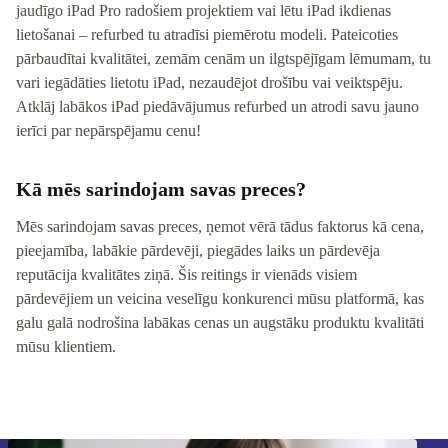
jaudīgo iPad Pro radošiem projektiem vai lētu iPad ikdienas
lietošanai – refurbed tu atradīsi piemērotu modeli. Pateicoties
pārbaudītai kvalitātei, zemām cenām un ilgtspējīgam lēmumam, tu
vari iegādāties lietotu iPad, nezaudējot drošību vai veiktspēju.
Atklāj labākos iPad piedāvājumus refurbed un atrodi savu jauno
ierīci par nepārspējamu cenu!
Kā mēs sarindojam savas preces?
Mēs sarindojam savas preces, ņemot vērā tādus faktorus kā cena,
pieejamība, labākie pārdevēji, piegādes laiks un pārdevēja
reputācija kvalitātes ziņā. Šis reitings ir vienāds visiem
pārdevējiem un veicina veselīgu konkurenci mūsu platformā, kas
galu galā nodrošina labākas cenas un augstāku produktu kvalitāti
mūsu klientiem.