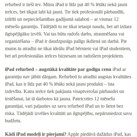
refurbed ir tieši tev. Mūsu iPad ir līdz pat 40 % lētāki nekā jauni
ierīces, bet tikpat labi kā jauni. Tie tiek profesionāli pārbaudīti,
iztīrīti un nepieciešamības gadījumā salaboti – ar vismaz 12
mēnešu garantiju. Tādējādi tu ne tikai ietaupi naudu, bet arī izdara
ilgtspējīgāku izvēli. Vai tas būtu radošs darbs, straumēšana vai
organizēšana – iPad ir daudzpusīgs palīgs ikdienā un darbā. Pie
mums tu atradīsi ne tikai ideālu iPad bērniem vai iPad studentiem,
bet arī profesionālas ierīces biznesam un radošiem projektiem.
iPad refurbed – augstākā kvalitāte par godīgu cenu
iPad ar
garantiju nav jābūt dārgam. Refurbed tu atradīsi augstas kvalitātes
iPad, kas ir līdz pat 40 % lētāki nekā jauni produkti – īsta
izdevība. Katra ierīce tiek pakļauta visaptverošai pārbaudei un
testēšanai, lai tā darbotos kā jauna. Pateicoties 12 mēnešu
garantijai, vari paļauties uz savu refurbed iPad un to lietot bez
riska. Tādējādi izvēlies kvalitāti un ilgtspējību, nepārsniedzot savu
budžetu.
Kādi iPad modeļi ir pieejami?
Apple piedāvā dažādus iPad, kas