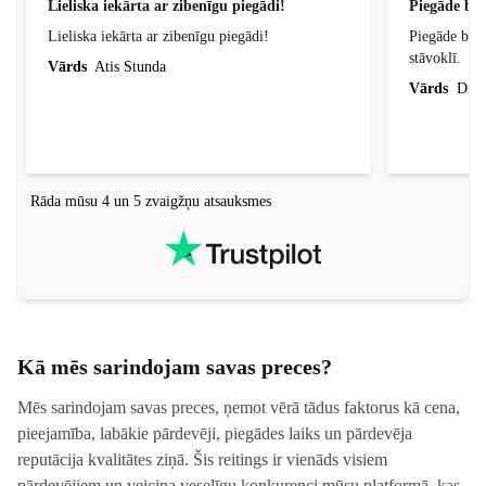
Lieliska iekārta ar zibenīgu piegādi!
Piegāde bij
Lieliska iekārta ar zibenīgu piegādi!
Piegāde bija
stāvoklī.
Vārds
Atis Stunda
Vārds
Dina
Rāda mūsu 4 un 5 zvaigžņu atsauksmes
Kā mēs sarindojam savas preces?
Mēs sarindojam savas preces, ņemot vērā tādus faktorus kā cena,
pieejamība, labākie pārdevēji, piegādes laiks un pārdevēja
reputācija kvalitātes ziņā. Šis reitings ir vienāds visiem
pārdevējiem un veicina veselīgu konkurenci mūsu platformā, kas