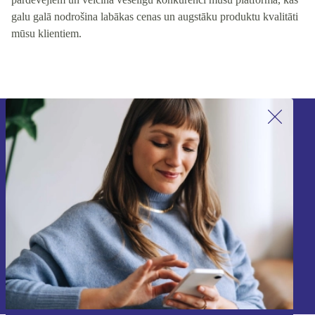
galu galā nodrošina labākas cenas un augstāku produktu kvalitāti
mūsu klientiem.
Piesakieties mūsu jaunumu
saņemšanai!
Nekad vairs nepalaidiet garām nevienu
piedāvājumu.
Reģistrēties
Informāciju par personas datu izmantošanu varat atrast mūsu
Privātuma politikā
.