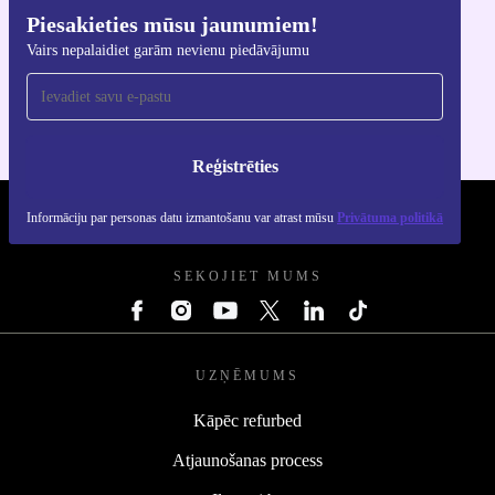
Piesakieties mūsu jaunumiem!
Lejupielādējiet refurbed lietotni
Vairs nepalaidiet garām nevienu piedāvājumu
iOS un Android ierīcēm
Reģistrēties
Informāciju par personas datu izmantošanu var atrast mūsu
Privātuma politikā
REFURBED LATVIJA - RETHINK NEW.
SEKOJIET MUMS
UZŅĒMUMS
Kāpēc refurbed
Atjaunošanas process