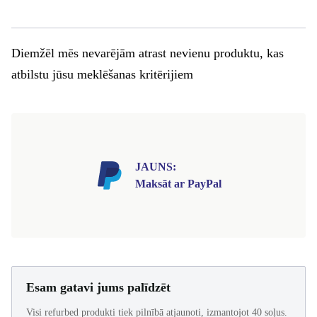
Diemžēl mēs nevarējām atrast nevienu produktu, kas
atbilstu jūsu meklēšanas kritērijiem
JAUNS:
Maksāt ar PayPal
Esam gatavi jums palīdzēt
Visi refurbed produkti tiek pilnībā atjaunoti, izmantojot 40 soļus.