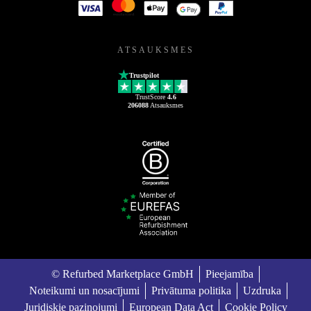
ATSAUKSMES
Trustpilot
TrustScore
4.6
206088
Atsauksmes
© Refurbed Marketplace GmbH
Pieejamība
Noteikumi un nosacījumi
Privātuma politika
Uzdruka
Juridiskie paziņojumi
European Data Act
Cookie Policy