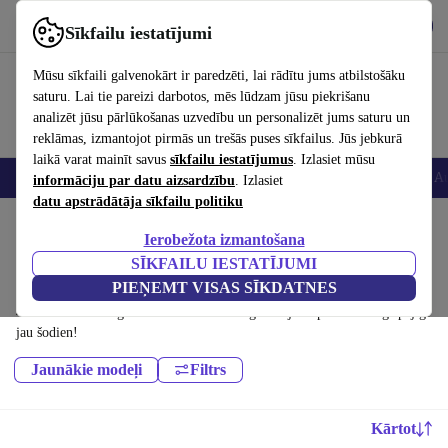
Lejupielādēt lietotni
Lejupielādēt
Sīkfailu iestatījumi
Izmantojiet refurbed ātri un viegli
Mūsu sīkfaili galvenokārt ir paredzēti, lai rādītu jums atbilstošāku
saturu. Lai tie pareizi darbotos, mēs lūdzam jūsu piekrišanu
analizēt jūsu pārlūkošanas uzvedību un personalizēt jums saturu un
reklāmas, izmantojot pirmās un trešās puses sīkfailus. Jūs jebkurā
laikā varat mainīt savus
sīkfailu iestatījumus
. Izlasiet mūsu
Viedtālruņi
Portatīvie datori
Planšetes
Viedpulksteņi
Aksesuāri
Au
informāciju par datu aizsardzību
. Izlasiet
datu apstrādātāja sīkfailu politiku
Sākums
Produkti
Mobilie tālruņi un viedtālruņi
Ierobežota izmantošana
Alcatel mobilie tālruņi:
SĪKFAILU IESTATĪJUMI
PIEŅEMT VISAS SĪKDATNES
Sertificēti atjaunoti Alcatel mobilie tālruņi līdz 700 € – ietaupiet līdz
40 %. 30 dienu atgriešana un 12 mēnešu garantija. Iepērcieties ilgtspējīgi
jau šodien!
Jaunākie modeļi
Filtrs
Kārtot